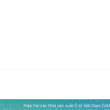
Hiệp hội các Nhà sản xuất Ô tô Việt Nam (V