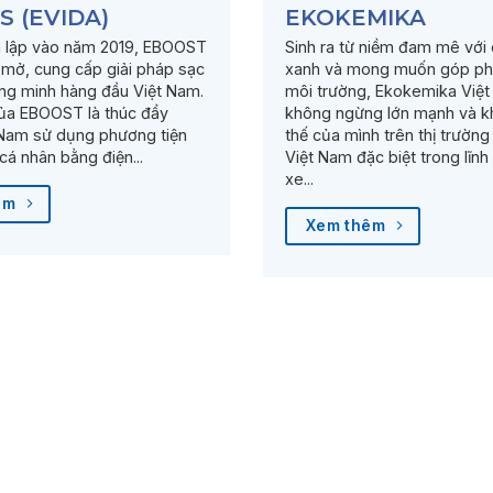
 (EVIDA)
EKOKEMIKA
 lập vào năm 2019, EBOOST
Sinh ra từ niềm đam mê với
 mở, cung cấp giải pháp sạc
xanh và mong muốn góp ph
ông minh hàng đầu Việt Nam.
môi trường, Ekokemika Việ
ủa EBOOST là thúc đẩy
không ngừng lớn mạnh và kh
 Nam sử dụng phương tiện
thế của mình trên thị trường
cá nhân bằng điện...
Việt Nam đặc biệt trong lĩnh
xe...
êm
Xem thêm