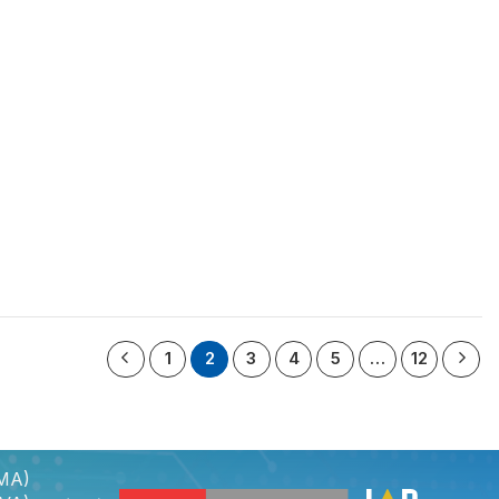
1
2
3
4
5
…
12
AMA)