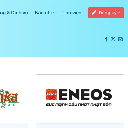
ng & Dịch vụ
Báo chí
Thư viện
Đăng ký