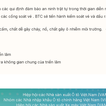
ác qui định đảm bảo an ninh trật tự trong thời gian diễn r
ác cổng soát vé . BTC sẽ tiến hành kiểm soát vé và dấu ra 
cấm, chất dễ gây cháy, nổ, chất gây ô nhiễm môi trường.
ển lãm
ra không gian chung của triển lãm
Hiệp hội các Nhà sản xuất Ô tô Việt Nam (V
Nhóm các Nhà nhập khẩu Ô tô chính hãng Việt Nam (V
Hiệp hội các Nhà sản xuất Xe máy Việt Nam (V