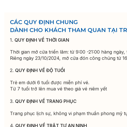
CÁC QUY ĐỊNH CHUNG
DÀNH CHO KHÁCH THAM QUAN
TẠI T
1.
QUY ĐỊNH VỀ THỜI GIAN
Thời gian mở cửa triển lãm: từ 9:00 -21:00 hàng ngày
Riêng ngày 23/10/2024, mở cửa đón công chúng từ 16
2.
QUY ĐỊNH VỀ ĐỘ TUỔI
Trẻ em dưới 6 tuổi được miễn phí vé.
Từ 7 tuổi trở lên mua vé theo giá vé niêm yết
3.
QUY ĐỊNH VỀ TRANG PHỤC
Trang phục lịch sự, không vi phạm thuần phong mỹ t
4.
QUY ĐỊNH VỀ TRẬT TỰ AN NINH