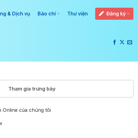
ng & Dịch vụ
Báo chí
Thư viện
Đăng ký
Tham gia trưng bày
 Online của chúng tôi
w