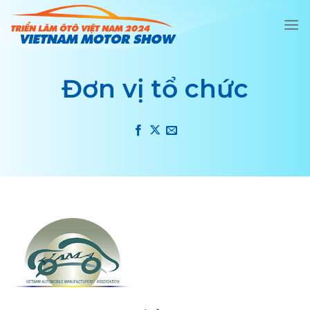
Chuyển
đến
nội
dung
Đơn vị tổ chức