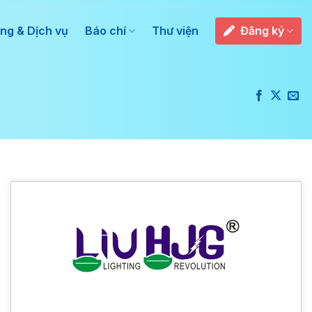
ng & Dịch vụ
Báo chí
Thư viện
Đăng ký