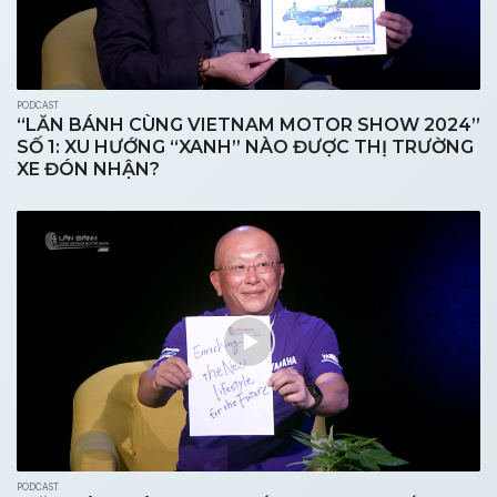
PODCAST
“LĂN BÁNH CÙNG VIETNAM MOTOR SHOW 2024”
SỐ 1: XU HƯỚNG “XANH” NÀO ĐƯỢC THỊ TRƯỜNG
XE ĐÓN NHẬN?
PODCAST