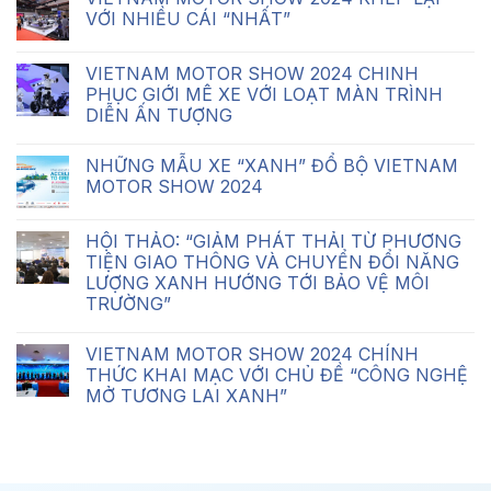
VỚI NHIỀU CÁI “NHẤT”
VIETNAM MOTOR SHOW 2024 CHINH
PHỤC GIỚI MÊ XE VỚI LOẠT MÀN TRÌNH
DIỄN ẤN TƯỢNG
NHỮNG MẪU XE “XANH” ĐỔ BỘ VIETNAM
MOTOR SHOW 2024
HỘI THẢO: “GIẢM PHÁT THẢI TỪ PHƯƠNG
TIỆN GIAO THÔNG VÀ CHUYỂN ĐỔI NĂNG
LƯỢNG XANH HƯỚNG TỚI BẢO VỆ MÔI
TRƯỜNG”
VIETNAM MOTOR SHOW 2024 CHÍNH
THỨC KHAI MẠC VỚI CHỦ ĐỀ “CÔNG NGHỆ
MỞ TƯƠNG LAI XANH”