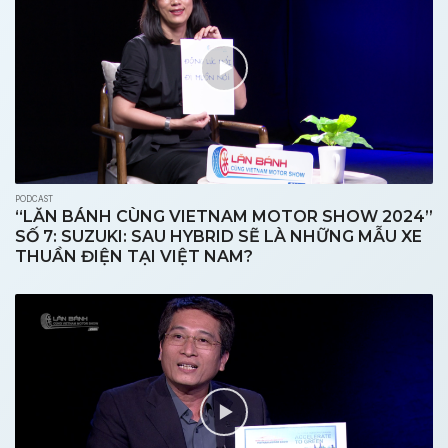
PODCAST
“LĂN BÁNH CÙNG VIETNAM MOTOR SHOW 2024”
SỐ 7: SUZUKI: SAU HYBRID SẼ LÀ NHỮNG MẪU XE
THUẦN ĐIỆN TẠI VIỆT NAM?