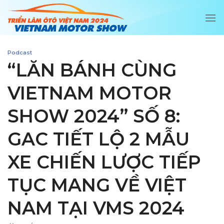
Chuyển
đến
nội
dung
Podcast
“LĂN BÁNH CÙNG
VIETNAM MOTOR
SHOW 2024” SỐ 8:
GAC TIẾT LỘ 2 MẪU
XE CHIẾN LƯỢC TIẾP
TỤC MANG VỀ VIỆT
NAM TẠI VMS 2024